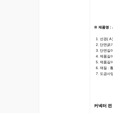
※ 제품명 : 
1. 선경( A )
2. 단면굵기
3. 단면길이
4. 제품길이( 
5. 제품길이( 
6. 재질 :
7. 도금사양 : G
커넥터 핀