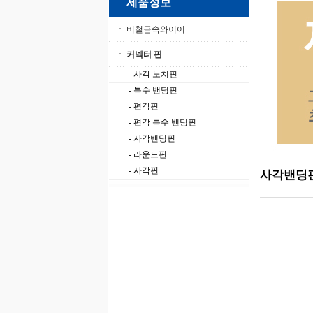
제품정보
비철금속와이어
커넥터 핀
- 사각 노치핀
- 특수 밴딩핀
- 편각핀
- 편각 특수 밴딩핀
- 사각밴딩핀
- 라운드핀
- 사각핀
사각밴딩