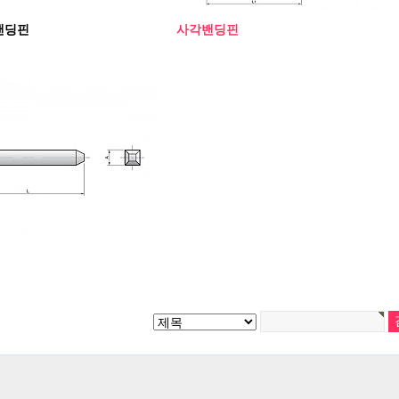
밴딩핀
사각밴딩핀