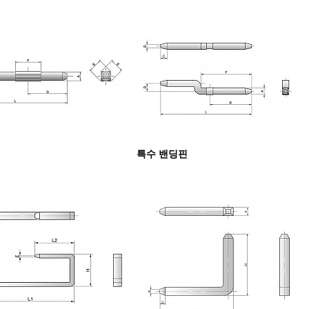
핀
특수 밴딩핀